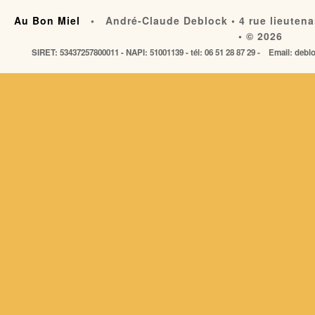
Au Bon Miel
• André-Claude Deblock • 4 rue lieutena
• © 2026
SIRET: 53437257800011 - NAPI: 51001139 - tél: 06 51 28 87 29 - Email: de