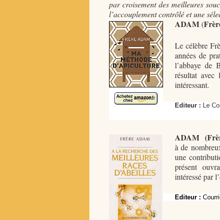
par croisement des meilleures souc
l’accouplement contrôlé et une séle
ADAM
Frèr
(
Le célèbre Frè
années de prat
l’abbaye de B
résultat avec
intéressant.
Editeur :
Le Cour
ADAM (
Frè
à de nombreux
une contributi
présent ouvr
intéressé par l
Editeur :
Courrie