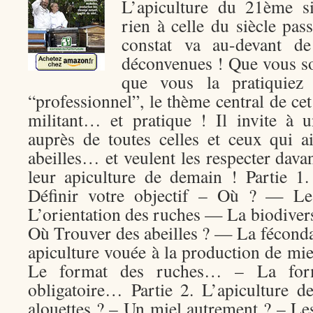
L’apiculture du 21ème s
rien à celle du siècle pas
constat va au-devant d
déconvenues ! Que vous so
que vous la pratiquiez
“professionnel”, le thème central de cet
militant… et pratique ! Il invite à 
auprès de toutes celles et ceux qui a
abeilles… et veulent les respecter davan
leur apiculture de demain ! Partie 1
Définir votre objectif – Où ? — L
L’orientation des ruches — La biodiv
Où Trouver des abeilles ? — La fécond
apiculture vouée à la production de mi
Le format des ruches… – La form
obligatoire… Partie 2. L’apiculture d
alouettes ? – Un miel autrement ? – Le