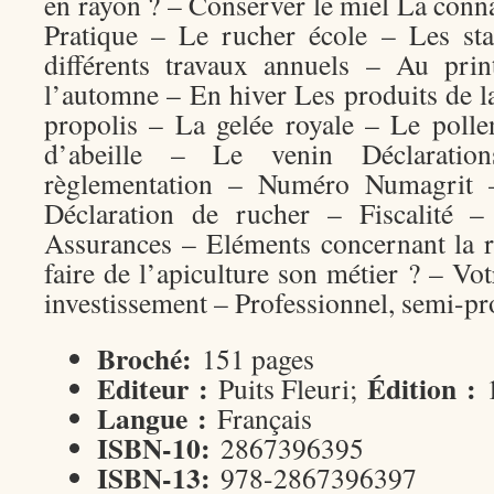
en rayon ? – Conserver le miel La conn
Pratique – Le rucher école – Les st
différents travaux annuels – Au pr
l’automne – En hiver Les produits de l
propolis – La gelée royale – Le poll
d’abeille – Le venin Déclarations
règlementation – Numéro Numagrit 
Déclaration de rucher – Fiscalité –
Assurances – Eléments concernant la 
faire de l’apiculture son métier ? – V
investissement – Professionnel, semi-pr
Broché:
151 pages
Editeur :
Édition :
Puits Fleuri;
1
Langue :
Français
ISBN-10:
2867396395
ISBN-13:
978-2867396397