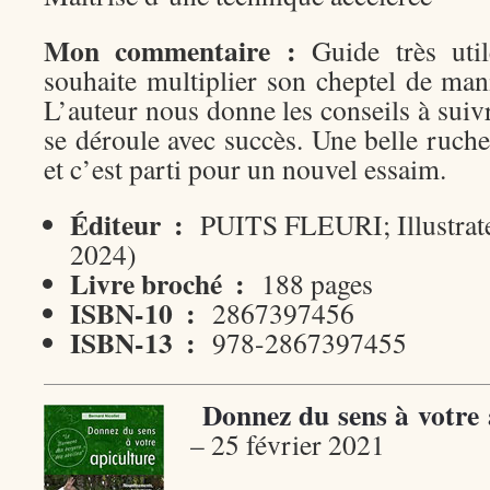
Mon commentaire :
Guide très util
souhaite multiplier son cheptel de mani
L’auteur nous donne les conseils à suiv
se déroule avec succès. Une belle ruch
et c’est parti pour un nouvel essaim.
Éditeur ‏ :
‎
PUITS FLEURI; Illustrate
2024)
Livre broché ‏ :
‎
188 pages
ISBN-10 ‏ :
‎
2867397456
ISBN-13 ‏ :
‎
978-2867397455
Donnez du sens à votre
– 25 février 2021