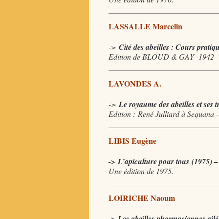
LASSALLE Marcelin
->
Cité des abeilles : Cours prati
Edition de BLOUD & GAY -1942
LAVONDES A.
->
Le royaume des abeilles et ses t
Edition : René Julliard à Sequana –
LIBIS Eugène
->
L’apiculture pour tous
(1975) 
Une édition de 1975.
LOIRICHE Naoum
->
Les abeilles pharmaciennes ailé