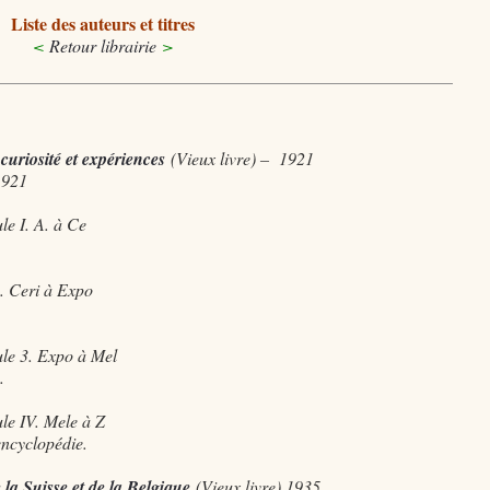
Liste des auteurs et titres
<
Retour librairie
>
curiosité et expériences
(Vieux livre) – 1921
1921
le I. A. à Ce
2. Ceri à Expo
ule 3. Expo à Mel
.
ule IV. Mele à Z
encyclopédie.
 la Suisse et de la Belgique
(Vieux livre) 1935