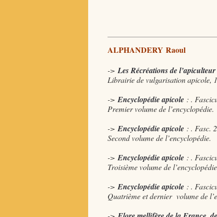
ALPHANDERY Raoul
->
Les Récréations de l’apiculteur 
Librairie de vulgarisation apicole, 
->
Encyclopédie apicole
: . Fascicu
Premier volume de l’encyclopédie.
->
Encyclopédie apicole
: . Fasc. 
Second volume de l’encyclopédie.
->
Encyclopédie apicole
: . Fascic
Troisième volume de l’encyclopédie
->
Encyclopédie apicole
: . Fascic
Quatrième et dernier volume de l’
->
Flore mellifère de la France, de