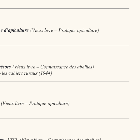
que d’apiculture
(Vieux livre –
Pratique
apiculture)
résors
(Vieux livre – Connaissance des abeilles)
 les cahiers ruraux (1944)
–
(Vieux livre –
Pratique
apiculture)
es
-1979- (Vieux livre – Connaissance des abeilles)