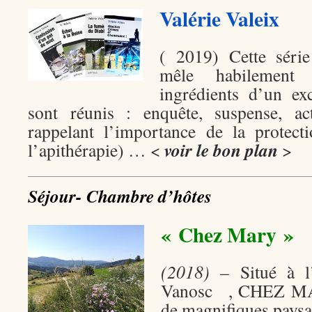
Valérie Valeix
( 2019) Cette séri
mêle habilement 
ingrédients d’un ex
sont réunis : enquête, suspense, ac
rappelant l’importance de la protect
voir le bon plan
l’apithérapie) … <
>
Séjour- Chambre d’hôtes
« Chez Mary »
(2018)
– Situé à l’
Vanosc , CHEZ MAR
de magnifiques paysa