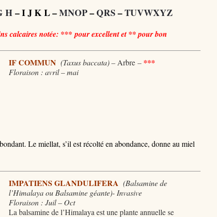
G H
– I J K L –
MNOP
–
QRS
–
TUVWXYZ
ns calcaires notée: *** pour excellent et ** pour bon
IF COMMUN
(Taxus baccata) –
Arbre
–
***
Floraison : avril – mai
bondant. Le miellat, s’il est récolté en abondance, donne au miel
IMPATIENS GLANDULIFERA
(
Balsamine de
l’Himalaya ou Balsamine géante)- Invasive
Floraison : Juil – Oct
La balsamine de l’Himalaya est une plante annuelle se