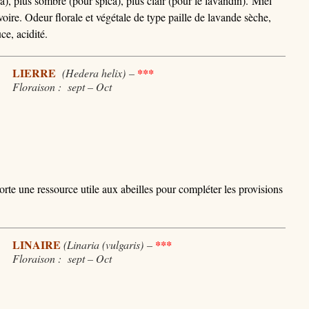
), plus sombre (pour spica), plus clair (pour le lavandin). Miel
 ivoire. Odeur florale et végétale de type paille de lavande sèche,
e, acidité.
LIERRE
(Hedera helix)
–
***
Floraison : sept – Oct
rte une ressource utile aux abeilles pour compléter les provisions
LINAIRE
(Linaria (vulgaris)
–
***
Floraison : sept – Oct