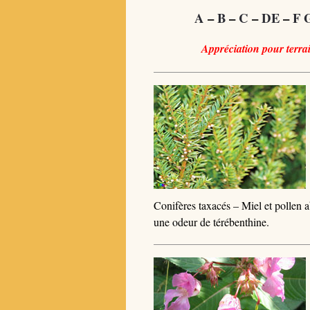
A
–
B
–
C
–
DE
–
F 
Appréciation pour terrai
Conifères taxacés – Miel et pollen a
une odeur de térébenthine.