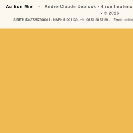
Au Bon Miel
• André-Claude Deblock • 4 rue lieutena
• © 2026
SIRET: 53437257800011 - NAPI: 51001139 - tél: 06 51 28 87 29 - Email: de