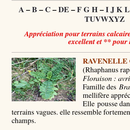
A
–
B
–
C
–
DE
–
F G H
–
I J K L
TUVWXYZ
Appréciation pour terrains calcair
excellent et ** pour
RAVENELLE
(Rhaphanus ra
Floraison : avri
Famille des
Bra
mellifère appréc
Elle pousse dan
terrains vagues. elle ressemble fortemen
champs.