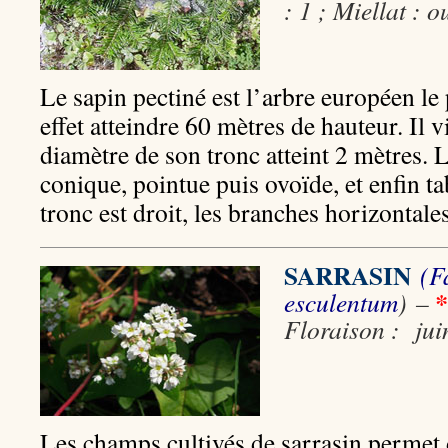
: 1 ; Miellat : o
Le sapin pectiné est l’arbre européen le 
effet atteindre 60 mètres de hauteur. Il v
diamètre de son tronc atteint 2 mètres. 
conique, pointue puis ovoïde, et enfin ta
tronc est droit, les branches horizontales
SARRASIN
(F
*
esculentum
)
–
Floraison : jui
Les champs cultivés de sarrasin permet 