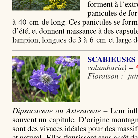
forment à l’ext
panicules de fo
à 40 cm de long. Ces panicules se form
d’été, et donnent naissance à des capsul
lampion, longues de 3 à 6 cm et large d
SCABIEUSES
columbaria)
–
Floraison : jui
Dipsacaceae ou
Asteraceae
– Leur infl
souvent un capitule. D’origine montagn
sont des vivaces idéales pour des massif
et naturel. Elles fleurissent sans arrêt d