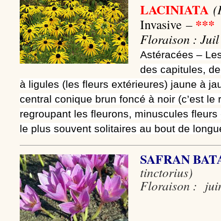
LACINIATA
(
***
Invasive
–
Floraison : Juil
Astéracées –
Les
des
capitules
, d
à ligules (les fleurs extérieures) jaune à j
central conique brun foncé à noir (c’est le 
regroupant les fleurons, minuscules fleurs
le plus souvent solitaires au
bout de long
SAFRAN BAT
tinctorius)
Floraison : jui