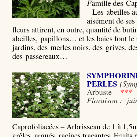
F
amille des Cap
Les abeilles a
aisément de ses
fleurs attirent, en outre, quantité de buti
abeilles, papillons… et les baies font le
jardins, des merles noirs, des grives, d
des passereaux…
SYMPHORINE
PERLES
(Sym
***
Arbuste
–
Floraison : jui
Caprofoliacées – Arbrisseau de 1 à 1,5
grêles, arqués, racines traçantes. Fruits