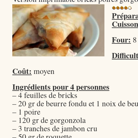
Prépara
Cuisson
Four:
8 
Difficul
Coût:
moyen
Ingrédients p
our 4 personnes
– 4 feuilles de bricks
– 20 gr de beurre fondu et 1 noix de be
– 1 poire
– 120 gr de gorgonzola
– 3 tranches de jambon cru
– 50 gr de roquette