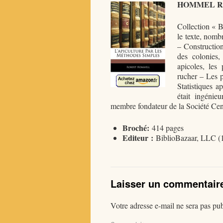
HOMMEL Ro
Collection « B
le texte, nomb
– Construction
des colonies,
apicoles, les
rucher – Les p
Statistiques a
était ingénie
membre fondateur de la Société Cent
Broché:
414 pages
Editeur :
BiblioBazaar, LLC (1
Laisser un commentair
Votre adresse e-mail ne sera pas pub