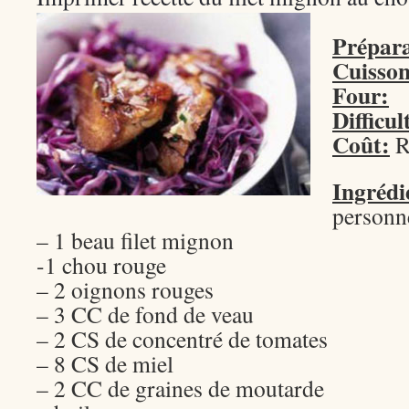
Prépara
Cuisson
Four:
Difficul
Coût:
R
Ingrédi
personn
– 1 beau filet mignon
-1 chou rouge
– 2 oignons rouges
– 3 CC de fond de veau
– 2 CS de concentré de tomates
– 8 CS de miel
– 2 CC de graines de moutarde