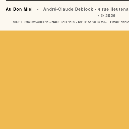
Au Bon Miel
• André-Claude Deblock • 4 rue lieutena
• © 2026
SIRET: 53437257800011 - NAPI: 51001139 - tél: 06 51 28 87 29 - Email: de