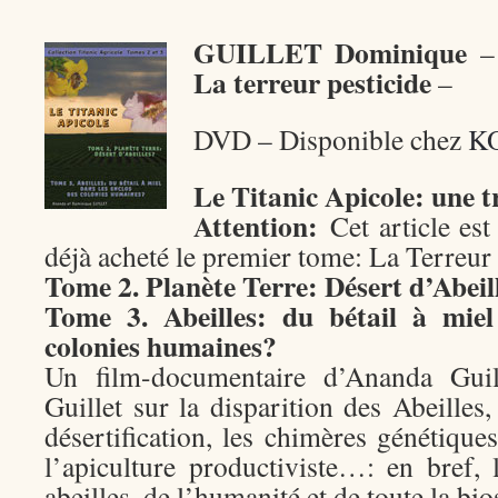
GUILLET Dominique
La terreur pesticide
–
DVD – Disponible chez
K
Le Titanic Apicole: une 
Attention:
Cet article est
déjà acheté le premier tome: La Terreur 
Tome 2. Planète Terre: Désert d’Abeil
Tome 3. Abeilles: du bétail à miel
colonies humaines?
Un film-documentaire d’Ananda Gui
Guillet sur la disparition des Abeilles, 
désertification, les chimères génétiques
l’apiculture productiviste…: en bref
abeilles, de l’humanité et de toute la bi