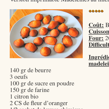
Coût:
B
Cuisson
Four:
20
Difficul
Ingré
madelei
140 gr de beurre
3 oeufs
100 gr de sucre en poudre
150 gr de farine
1 citron bio
2 CS de fleur d’oranger